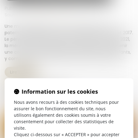
Publié le :
09/06/2026
Source :
www.lemag-juridique.com
Une mère assigne un homme en établissement de
paternité à l’égard de ses deux enfants nés en 2014 et 2017.
Le père reconnaît finalement les enfants en 2020. En 2021,
la mère saisit le juge aux affaires familiales afin d'obtenir
une contribution à l'entretien et à l'éducation des enfants,
y compris pour une période antérieure à sa demande...
Lire la suite
Information sur les cookies
Nous avons recours à des cookies techniques pour
assurer le bon fonctionnement du site, nous
utilisons également des cookies soumis à votre
consentement pour collecter des statistiques de
visite.
Cliquez ci-dessous sur « ACCEPTER » pour accepter