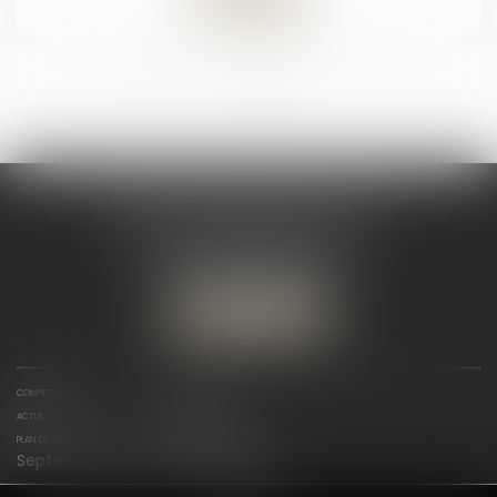
<<
<
1
2
>
>>
MAÎTRE TIFFANIE PACIOCCO
19 E RUE DU MARÉCHAL FOCH
54150 BRIEY – VAL DE BRIEY
Tél :
07 66 40 81 17
Nous localiser
COMPÉTENCES
HONORAIRES
ACTUS
CONTACT
PLAN DU SITE
MENTIONS LÉGALES
Septeo Digital & Services © 2025