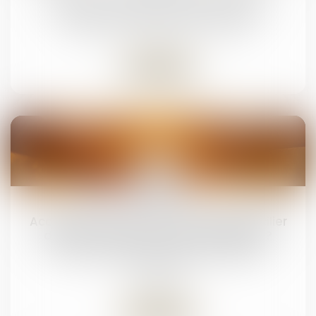
Droit de la famille, des personnes et de leur
patrimoine
/
Patrimoine et succession
Lire la suite
18
mai
Accouchement sous X : comment concilier
droit au secret et accès aux origines ?
Droit de la famille, des personnes et de leur
patrimoine
Lire la suite