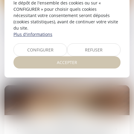
09
le dépôt de l'ensemble des cookies ou sur «
juin
CONFIGURER » pour choisir quels cookies
nécessitant votre consentement seront déposés
Le parent ayant assumé seul les charges
(cookies statistiques), avant de continuer votre visite
peut obtenir une contribution rétroactive sans
du site.
détailler chaque dépense !
Plus d'informations
Droit de la famille, des personnes et de leur
patrimoine
CONFIGURER
REFUSER
ACCEPTER
Lire la suite
21
mai
Succession : qu'est-ce que l'indivision ?