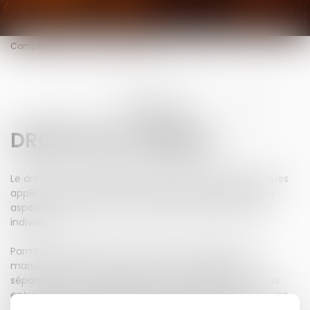
Compétences
Droit de la famille
EXPERTISES
DROIT DE LA FAMILLE
Le droit de la famille régit l'ensemble des règles juridiques
applicables aux relations familiales. Il englobe plusieurs
aspects essentiels de la vie personnelle et intime des
individus.
Parmi les domaines clés, on retrouve notamment le
mariage, le divorce (contentieux ou amiable), la
séparation, ainsi que la gestion des effets patrimoniaux
entre époux ou partenaires. Le droit de la famille encadre
également les questions relatives à la filiation, la