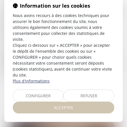
Information sur les cookies
reconnaissance des enfants, l’adoption, ainsi que les droits
et obligations parentaux, en particulier concernant la garde
Nous avons recours à des cookies techniques pour
des enfants et la pension alimentaire. Enfin, il prend en
assurer le bon fonctionnement du site, nous
charge les situations de violences conjugales ou
utilisons également des cookies soumis à votre
intrafamiliales et offre des solutions juridiques pour
consentement pour collecter des statistiques de
protéger les victimes.
visite.
Cliquez ci-dessous sur « ACCEPTER » pour accepter
En tant qu’avocat exerçant en droit de la famille, je vous
le dépôt de l'ensemble des cookies ou sur «
accompagne dans ces moments délicats, en vous
CONFIGURER » pour choisir quels cookies
fournissant des conseils personnalisés et en veillant à
nécessitant votre consentement seront déposés
défendre vos intérêts, tout en vous offrant un cadre légal
(cookies statistiques), avant de continuer votre visite
protecteur pour vous et vos proches.
du site.
Plus d'informations
CONFIGURER
REFUSER
ACTUALITÉS
ACCEPTER