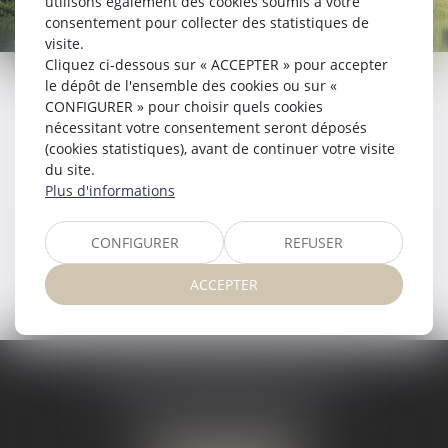
utilisons également des cookies soumis à votre
consentement pour collecter des statistiques de
visite.
Cliquez ci-dessous sur « ACCEPTER » pour accepter
le dépôt de l'ensemble des cookies ou sur «
CONFIGURER » pour choisir quels cookies
SERVICES
nécessitant votre consentement seront déposés
(cookies statistiques), avant de continuer votre visite
du site.
Plus d'informations
RDV EN LIGNE
CONFIGURER
REFUSER
ACCEPTER
MAÎTRE TIFFANIE PACIOCCO
19 E RUE DU MARÉCHAL FOCH
54150 BRIEY – VAL DE BRIEY